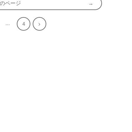
のページ
…
次
4
へ