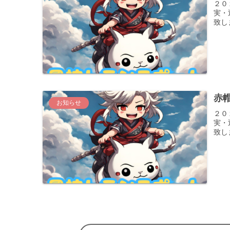
２０
実・
致し
赤
お知らせ
２０
実・
致し