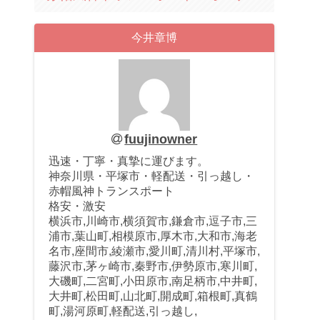
今井章博
fuujinowner
迅速・丁寧・真摯に運びます。
神奈川県・平塚市・軽配送・引っ越し・
赤帽風神トランスポート
格安・激安
横浜市,川崎市,横須賀市,鎌倉市,逗子市,三
浦市,葉山町,相模原市,厚木市,大和市,海老
名市,座間市,綾瀬市,愛川町,清川村,平塚市,
藤沢市,茅ヶ崎市,秦野市,伊勢原市,寒川町,
大磯町,二宮町,小田原市,南足柄市,中井町,
大井町,松田町,山北町,開成町,箱根町,真鶴
町,湯河原町,軽配送,引っ越し,