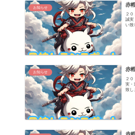
赤
お知らせ
２０
誠実
い致
赤
お知らせ
２０
実・
致し
赤