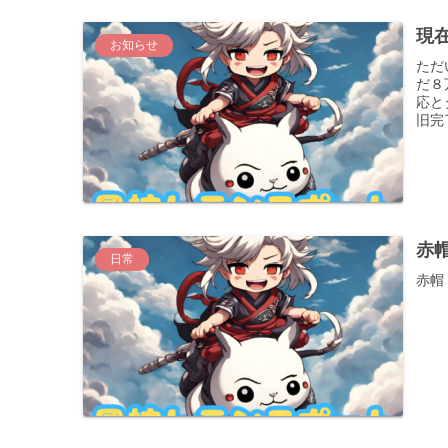
現
お知らせ
ただ
だ８
応と
旧完
赤
日常
赤帽