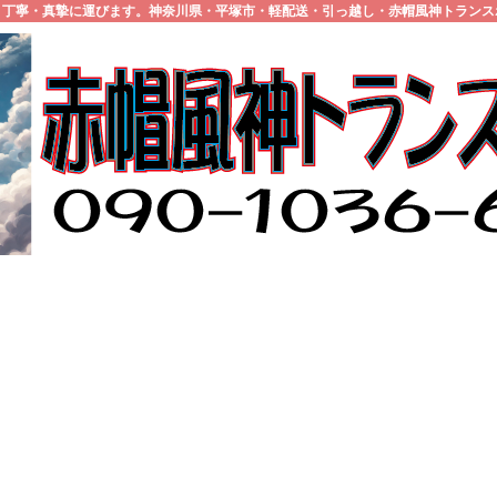
・丁寧・真摯に運びます。神奈川県・平塚市・軽配送・引っ越し・赤帽風神トランス