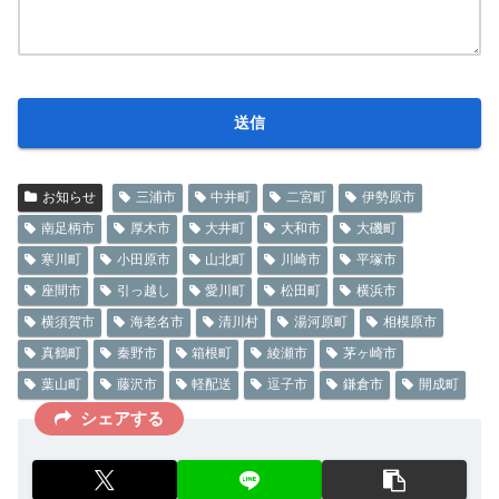
お知らせ
三浦市
中井町
二宮町
伊勢原市
南足柄市
厚木市
大井町
大和市
大磯町
寒川町
小田原市
山北町
川崎市
平塚市
座間市
引っ越し
愛川町
松田町
横浜市
横須賀市
海老名市
清川村
湯河原町
相模原市
真鶴町
秦野市
箱根町
綾瀬市
茅ヶ崎市
葉山町
藤沢市
軽配送
逗子市
鎌倉市
開成町
シェアする